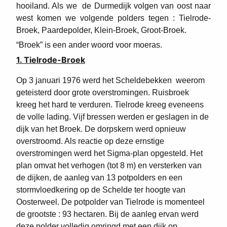
hooiland. Als we de Durmedijk volgen van oost naar
west komen we volgende polders tegen : Tielrode-
Broek, Paardepolder, Klein-Broek, Groot-Broek.
“Broek” is een ander woord voor moeras.
1. Tielrode-Broek
Op 3 januari 1976 werd het Scheldebekken weerom
geteisterd door grote overstromingen. Ruisbroek
kreeg het hard te verduren. Tielrode kreeg eveneens
de volle lading. Vijf bressen werden er geslagen in de
dijk van het Broek. De dorpskern werd opnieuw
overstroomd. Als reactie op deze ernstige
overstromingen werd het Sigma-plan opgesteld. Het
plan omvat het verhogen (tot 8 m) en versterken van
de dijken, de aanleg van 13 potpolders en een
stormvloedkering op de Schelde ter hoogte van
Oosterweel. De potpolder van Tielrode is momenteel
de grootste : 93 hectaren. Bij de aanleg ervan werd
deze polder volledig omringd met een dijk op